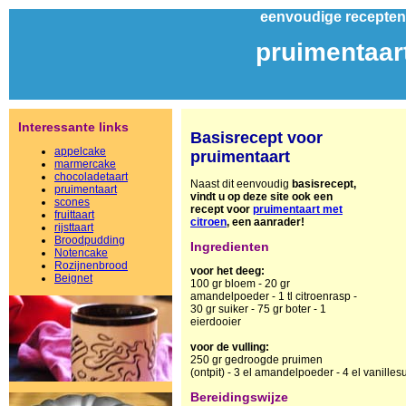
eenvoudige recepten
pruimentaar
Interessante links
Basisrecept voor
appelcake
pruimentaart
marmercake
chocoladetaart
Naast dit eenvoudig
basisrecept
,
pruimentaart
vindt u op deze site ook een
scones
recept voor
pruimentaart met
fruittaart
citroen
, een aanrader!
rijsttaart
Broodpudding
Ingredienten
Notencake
Rozijnenbrood
voor het deeg:
Beignet
100 gr bloem - 20 gr
amandelpoeder - 1 tl citroenrasp -
30 gr suiker - 75 gr boter - 1
eierdooier
voor de vulling:
250 gr gedroogde pruimen
(ontpit) - 3 el amandelpoeder - 4 el vanillesu
Bereidingswijze